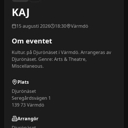
KAJ
15 augusti 2026
18:30
Värmdö
Om eventet
Kultur. på Djurönäset i Värmdö. Arrangeras av 
Djurönäset. Genre: Arts & Theatre, 
Miscellaneous.
Plats
Djurönäset
Seregårdsvägen 1
139 73
Värmdö
Arrangör
Djurönäset