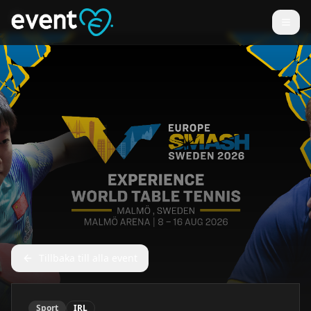
Tillbaka till alla event
Sport
IRL