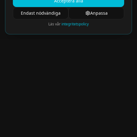
Acceptera alla
Endast nödvändiga
Anpassa
Läs vår
integritetspolicy
Nyhetsbrev
Få de hetaste eventen direkt i din inkorg.
Prenumerera på vårt nyhetsbrev och missa
aldrig något spännande!
Kommer snart