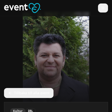
Tillbaka till alla event
Kultur
IRL