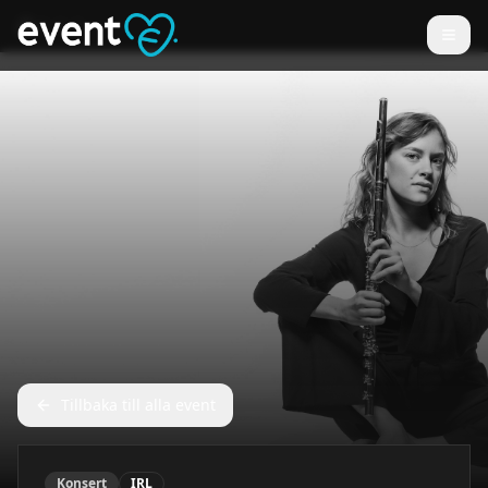
Tillbaka till alla event
Konsert
IRL