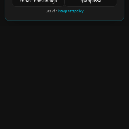
Endast nödvändiga
Anpassa
Läs vår
integritetspolicy
Nyhetsbrev
Få de hetaste eventen direkt i din inkorg.
Prenumerera på vårt nyhetsbrev och missa
aldrig något spännande!
Kommer snart