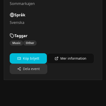
Sommarkajen
Språk
Svenska
Taggar
Music
Other
Köp biljett
Mer information
Dela event