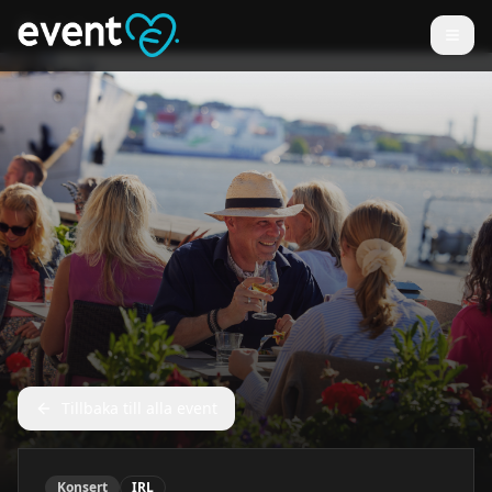
Tillbaka till alla event
Konsert
IRL