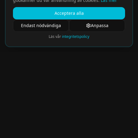
godkänner du vår användning av cookies.
Läs mer
Acceptera alla
Endast nödvändiga
Anpassa
Läs vår
integritetspolicy
Nyhetsbrev
Få de hetaste eventen direkt i din inkorg.
Prenumerera på vårt nyhetsbrev och missa
aldrig något spännande!