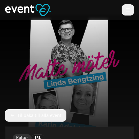
Tillbaka till alla event
Kultur
IRL