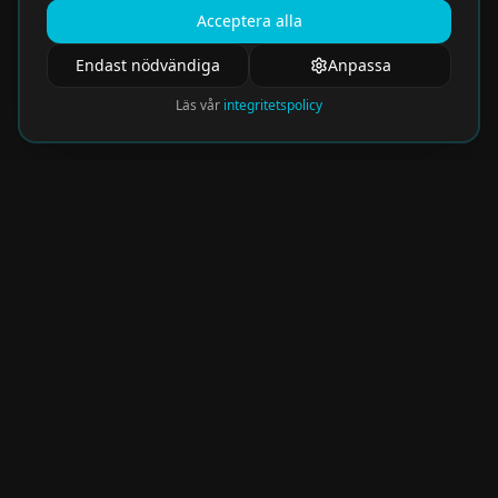
Acceptera alla
Endast nödvändiga
Anpassa
Läs vår
integritetspolicy
Nyhetsbrev
Få de hetaste eventen direkt i din inkorg.
Prenumerera på vårt nyhetsbrev och missa
aldrig något spännande!
Kommer snart