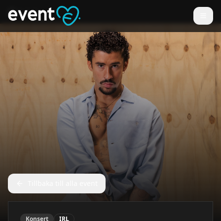
Tillbaka till alla event
Konsert
IRL