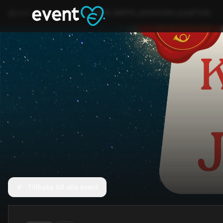
Hem
Event
Kultur
KARL-BERTIL JONSSONS JULAFTON
Tillbaka till alla event