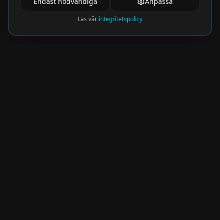
Endast nödvändiga
Anpassa
Läs vår
integritetspolicy
Nyhetsbrev
Få de hetaste eventen direkt i din inkorg.
Prenumerera på vårt nyhetsbrev och missa
aldrig något spännande!
Kommer snart