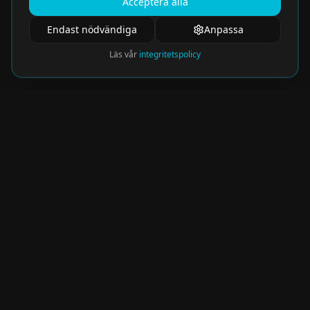
Acceptera alla
Endast nödvändiga
Anpassa
Läs vår
integritetspolicy
Nyhetsbrev
Få de hetaste eventen direkt i din inkorg.
Prenumerera på vårt nyhetsbrev och missa
aldrig något spännande!
Kommer snart