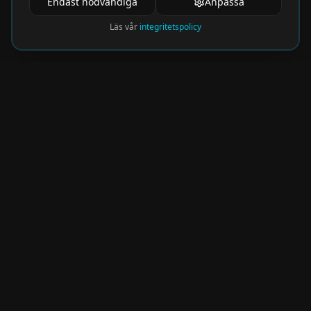
Endast nödvändiga
Anpassa
Läs vår
integritetspolicy
Nyhetsbrev
Få de hetaste eventen direkt i din inkorg.
Prenumerera på vårt nyhetsbrev och missa
aldrig något spännande!
Kommer snart