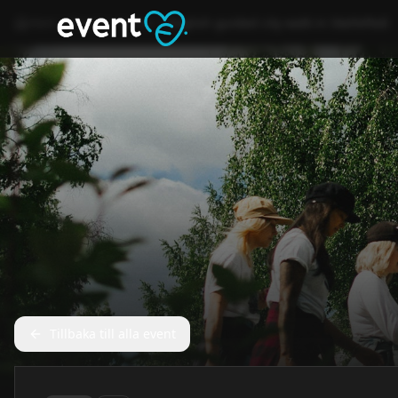
Hem
Event
Annat
English guided city walk in Skellefteå
Tillbaka till alla event