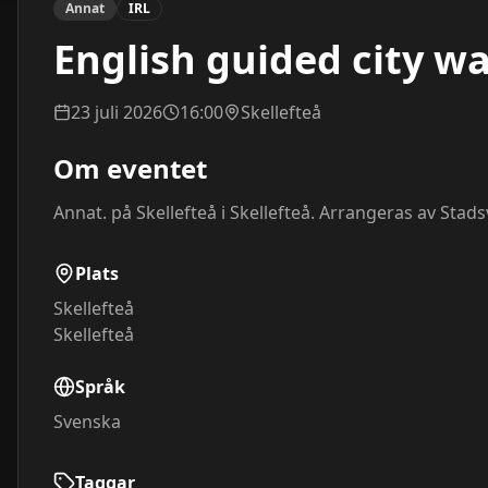
Annat
IRL
English guided city wa
23 juli 2026
16:00
Skellefteå
Om eventet
Annat. på Skellefteå i Skellefteå. Arrangeras av Stads
Plats
Skellefteå
Skellefteå
Språk
Svenska
Taggar