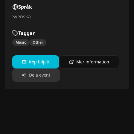
Språk
Svenska
Taggar
Music
Other
Köp biljett
Mer information
Dela event