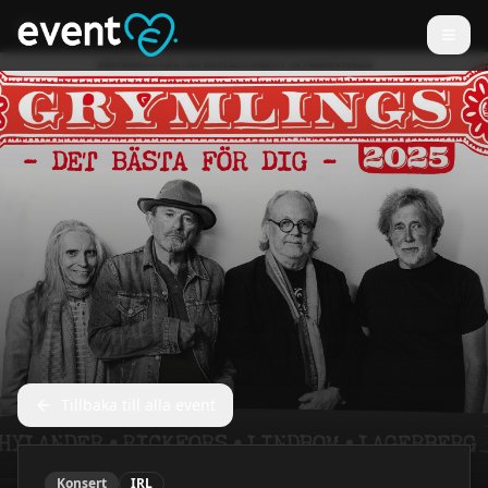
Tillbaka till alla event
Konsert
IRL