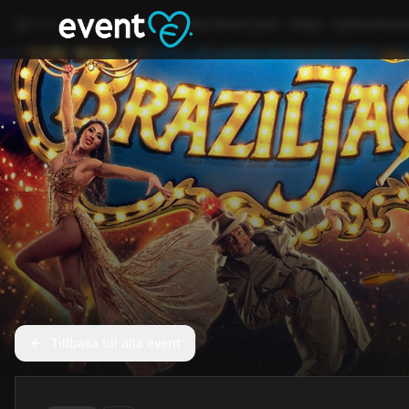
Hem
Event
Kultur
Cirkus Brazil Jack - Växjö - Spetsamos
Tillbaka till alla event